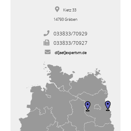
Kietz 33
14793 Gräben
033833/70929
033833/70927
dl
[aet]
expertvm
.
de